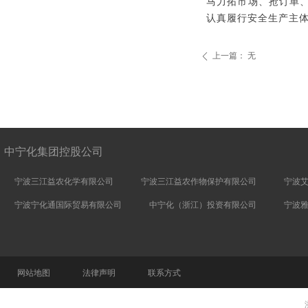
马力拓市场、抢订单
认真履行安全生产主
上一篇：
无
ꄴ
中宁化集团控股公司
宁波三江益农化学有限公司
宁波三江益农作物保护有限公司
宁波
宁波宁化通国际贸易有限公司
中宁化（浙江）投资有限公司
宁波
网站地图
法律声明
联系方式