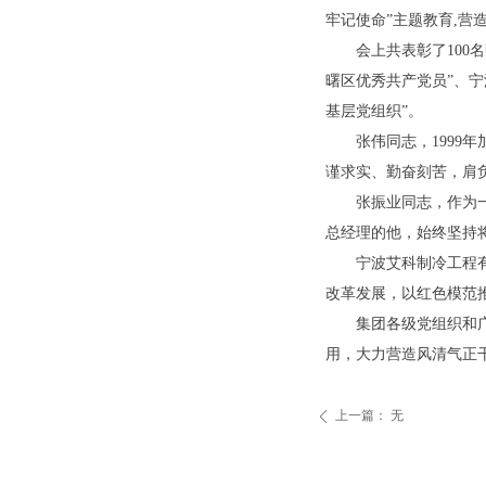
牢记使命”主题教育,
会上共表彰了100
曙区优秀共产党员”、
基层党组织”。
张伟同志，1999
谨求实、勤奋刻苦，肩
张振业同志，作为
总经理的他，始终坚持
宁波艾科制冷工程
改革发展，以红色模范推
集团各级党组织和
用，大力营造风清气正
上一篇：
无
ꄴ