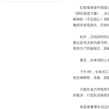
红歌颂将新中国成
《团结就是力量》，从
精神的《不忘初心》唱
舞蹈等表现形式，尽情
此外，活动还特别
曼以及包玉刚为国为民
那些为了民族独立、国
最后，全体演职人
下午1时，全体员工
色交相辉映，党旗、国
大家在奋力争取荣
的跋涉，15支队伍陆续
单孟春董事长在总