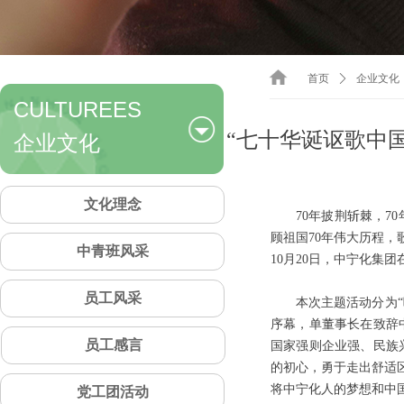
首页
ꄲ
企业文化
CULTUREES
企业文化
“七十华诞讴歌中
文化理念
70年披荆斩棘，7
顾祖国70年伟大历程，
中青班风采
10月20日，中宁化集
员工风采
本次主题活动分为“
序幕，单董事长在致辞
员工感言
国家强则企业强、民族
的初心，勇于走出舒适
将中宁化人的梦想和中
党工团活动