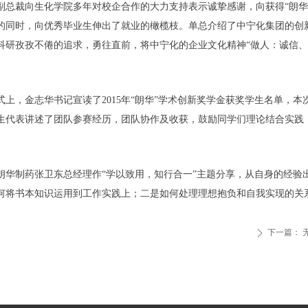
副总裁向生化学院多年对校企合作的大力支持表示诚挚感谢，向获得“朗华
的同时，向优秀毕业生伸出了就业的橄榄枝。单总介绍了中宁化集团的创
科研孜孜不倦的追求，勇往直前，将中宁化的企业文化精神“做人：诚信、
式上，金志华书记宣读了2015年“朗华”学术创新奖学金获奖学生名单，本
生代表讲述了团队参赛经历，团队协作及收获，鼓励同学们理论结合实践
。
朗华制药张卫东总经理作“学以致用，知行合一”主题分享，从自身的经验
何将书本知识运用到工作实践上；二是如何处理理想抱负和自我实现的关
下一篇：
ꄲ