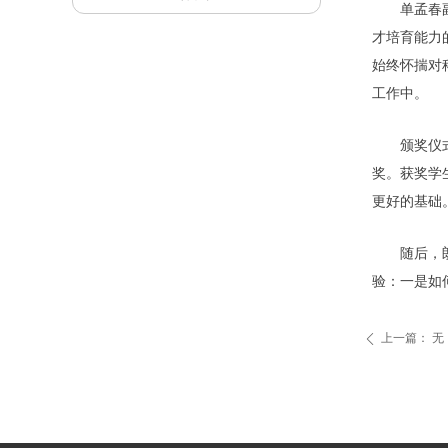
单孟春
才培育能力
始终怀揣对
工作中。
颁奖仪
奖。获奖学
更好的基础
随后，
验：一是如
上一篇：
无
ꄴ